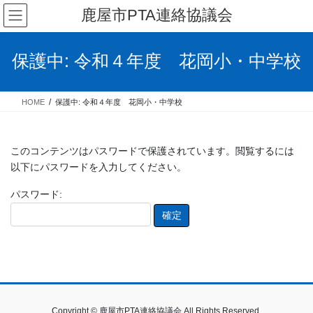
コ
ナ
鹿屋市PTA連絡協議会
ン
ビ
テ
ゲ
ン
ー
保護中: 令和４年度 花岡小・中学校
ツ
シ
へ
ョ
ス
ン
HOME
保護中: 令和４年度 花岡小・中学校
キ
に
ッ
移
プ
動
このコンテンツはパスワードで保護されています。閲覧するには
以下にパスワードを入力してください。
パスワード:
Copyright © 鹿屋市PTA連絡協議会 All Rights Reserved.