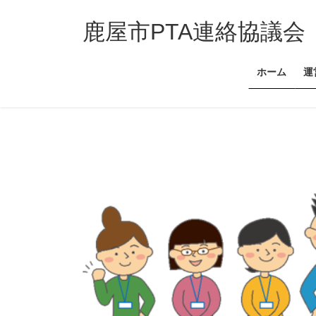
コ
ナ
ン
ビ
鹿屋市PTA連絡協議会
テ
ゲ
ン
ー
ホーム
運
ツ
シ
へ
ョ
ス
ン
キ
に
ッ
移
プ
動