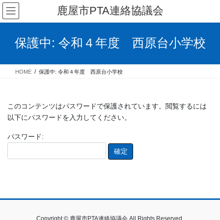
コ
ナ
鹿屋市PTA連絡協議会
ン
ビ
テ
ゲ
ン
ー
保護中: 令和４年度 西原台小学校
ツ
シ
へ
ョ
ス
ン
HOME
保護中: 令和４年度 西原台小学校
キ
に
ッ
移
プ
動
このコンテンツはパスワードで保護されています。閲覧するには
以下にパスワードを入力してください。
パスワード:
Copyright © 鹿屋市PTA連絡協議会 All Rights Reserved.