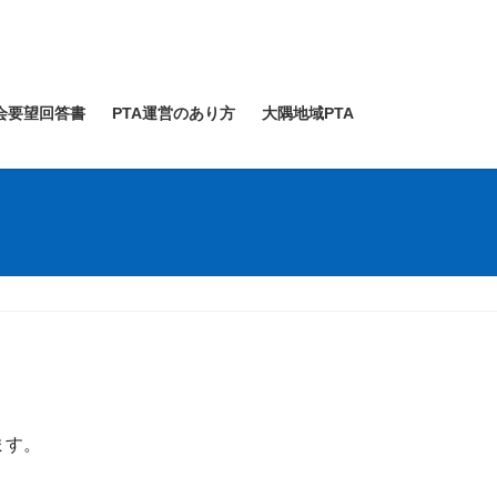
会要望回答書
PTA運営のあり方
大隅地域PTA
ます。