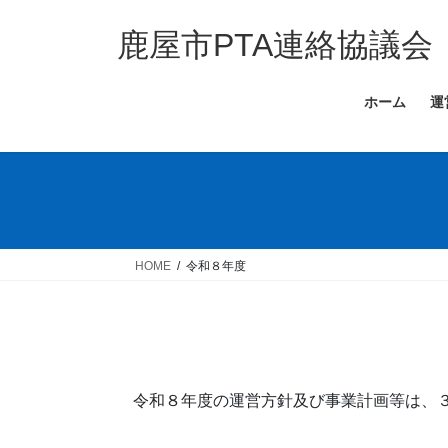
コ
ナ
ン
ビ
鹿屋市PTA連絡協議会
テ
ゲ
ン
ー
ホーム
運
ツ
シ
へ
ョ
ス
ン
キ
に
ッ
移
プ
動
HOME
令和８年度
令和８年度の運営方針及び事業計画等は、３