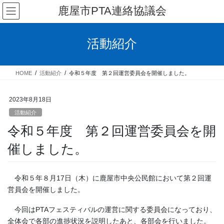
コ
ナ
鹿屋市PTA連絡協議会
ン
ビ
テ
ゲ
ン
ー
活動紹介
ツ
シ
へ
ョ
ス
ン
HOME
活動紹介
令和５年度 第２回運営委員会を開催しました。
キ
に
ッ
移
プ
動
2023年8月18日
活動紹介
令和５年度 第２回運営委員会を開
催しました。
令和５年８月17日（木）に鹿屋市中央公民館において第２回運
営員会を開催しました。
今回はPTAフェスティバルの運営に関する委員会になっており、
全体会で各部の進捗状況を説明したあと、各部会を行いました。