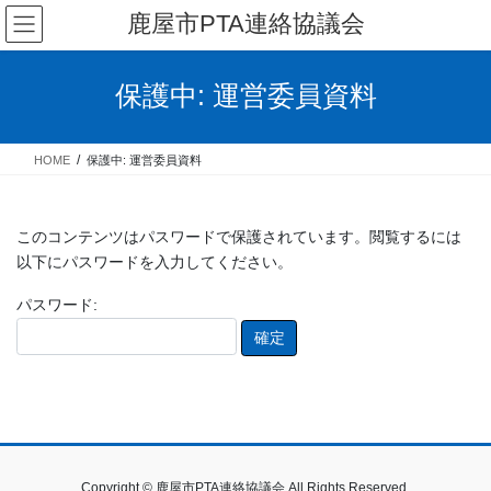
コ
ナ
鹿屋市PTA連絡協議会
ン
ビ
テ
ゲ
ン
ー
保護中: 運営委員資料
ツ
シ
へ
ョ
ス
ン
HOME
保護中: 運営委員資料
キ
に
ッ
移
プ
動
このコンテンツはパスワードで保護されています。閲覧するには
以下にパスワードを入力してください。
パスワード:
Copyright © 鹿屋市PTA連絡協議会 All Rights Reserved.