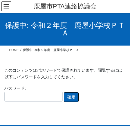
コ
ナ
鹿屋市PTA連絡協議会
ン
ビ
テ
ゲ
ン
ー
保護中: 令和２年度 鹿屋小学校ＰＴ
ツ
シ
Ａ
へ
ョ
ス
ン
キ
に
HOME
保護中: 令和２年度 鹿屋小学校ＰＴＡ
ッ
移
プ
動
このコンテンツはパスワードで保護されています。閲覧するには
以下にパスワードを入力してください。
パスワード: