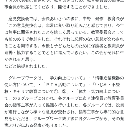
ＴＡの代表者の皆さんや、教育長をはじめ、教育委員会の指導主
事全員が出席してくださり、開催することができました。
意見交換会では、会長あいさつの後に、中野 健作 教育長が
「この意見交換会は、非常に良い取り組みだと感じており、今年
は無事に開催されたことを嬉しく思っている。教育委員会として
も前のめりで参加をした。それぞれに忌憚のない意見が交わされ
ることを期待する。今後も子どもたちのために保護者と教職員が
連携・協力することでともに進んでいきたい。この会がそれに生
かされると思う。」
などと挨拶されました。
グループワークは、「学力向上について」・「情報通信機器の
使い方について」・「ＰＴＡ活動について」・「いじめ・不登
校・キャリア教育について①、②」・「体力・気力向上につい
て」の６グループに分かれ、各グループに市Ｐ連役員と教育委員
会の指導主事が入って協議を行いました。各グループでは、役員
が進行しながら様々な意見が交わされ、指導主事から専門的な意
見をいただき、グループワーク終了後に各グループから、その充
実ぶりが伝わる発表がありました。