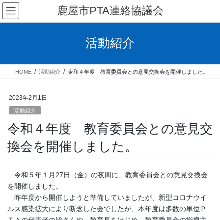
コ
ナ
鹿屋市PTA連絡協議会
ン
ビ
テ
ゲ
ン
ー
活動紹介
ツ
シ
へ
ョ
ス
ン
HOME
活動紹介
令和４年度 教育委員会との意見交換会を開催しました。
キ
に
ッ
移
プ
動
2023年2月1日
活動紹介
令和４年度 教育委員会との意見交
換会を開催しました。
令和５年１月27日（金）の夜間に、教育委員会との意見交換会
を開催しました。
昨年度から開催しようと準備していましたが、新型コロナウイ
ルス感染拡大により断念した会でしたが、本年度は多数の単位Ｐ