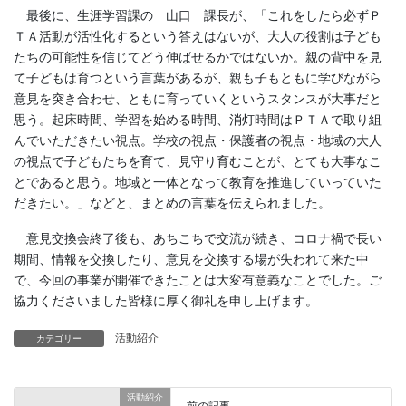
最後に、生涯学習課の 山口 課長が、「これをしたら必ずＰ
ＴＡ活動が活性化するという答えはないが、大人の役割は子ども
たちの可能性を信じてどう伸ばせるかではないか。親の背中を見
て子どもは育つという言葉があるが、親も子もともに学びながら
意見を突き合わせ、ともに育っていくというスタンスが大事だと
思う。起床時間、学習を始める時間、消灯時間はＰＴＡで取り組
んでいただきたい視点。学校の視点・保護者の視点・地域の大人
の視点で子どもたちを育て、見守り育むことが、とても大事なこ
とであると思う。地域と一体となって教育を推進していっていた
だきたい。」などと、まとめの言葉を伝えられました。
意見交換会終了後も、あちこちで交流が続き、コロナ禍で長い
期間、情報を交換したり、意見を交換する場が失われて来た中
で、今回の事業が開催できたことは大変有意義なことでした。ご
協力くださいました皆様に厚く御礼を申し上げます。
活動紹介
カテゴリー
活動紹介