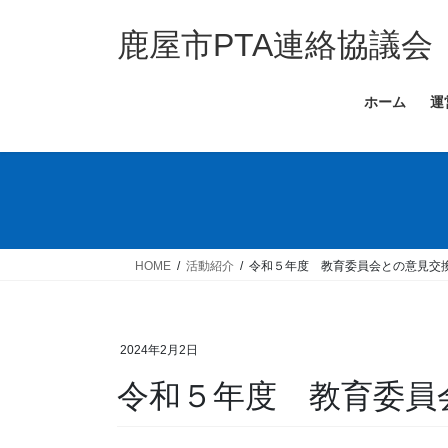
コ
ナ
ン
ビ
鹿屋市PTA連絡協議会
テ
ゲ
ン
ー
ホーム
運
ツ
シ
へ
ョ
ス
ン
キ
に
ッ
移
プ
動
HOME
活動紹介
令和５年度 教育委員会との意見交
2024年2月2日
令和５年度 教育委員