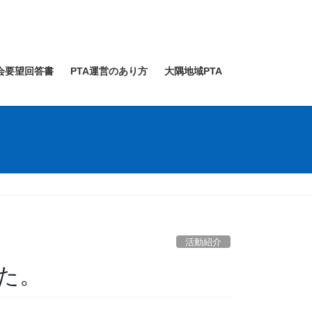
会要望回答書
PTA運営のあり方
大隅地域PTA
活動紹介
た。