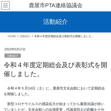
コ
ナ
鹿屋市PTA連絡協議会
ン
ビ
テ
ゲ
ン
ー
活動紹介
ツ
シ
へ
ョ
ス
ン
HOME
活動紹介
令和４年度定期総会及び表彰式を開催しました。
キ
に
ッ
移
プ
動
2022年5月17日
活動紹介
令和４年度定期総会及び表彰式を開
催しました。
令和４年５月14日（土）に，鹿屋市文化会館において定期総会
を開催しました。
新型コロナウイルスの感染拡大が始まってから書面決議が続い
ていましたが，文化会館への会場変更，代議員同士の距離を十分