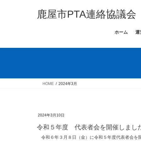
コ
ナ
ン
ビ
鹿屋市PTA連絡協議会
テ
ゲ
ン
ー
ホーム
運
ツ
シ
へ
ョ
ス
ン
キ
に
ッ
移
プ
動
HOME
2024年3月
2024年3月10日
令和５年度 代表者会を開催しまし
令和６年３月８日（金）に令和５年度代表者会を開