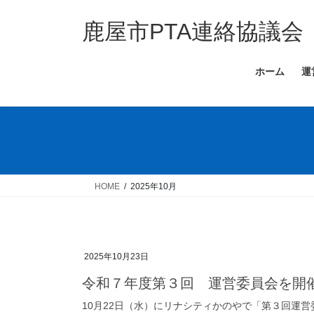
コ
ナ
ン
ビ
鹿屋市PTA連絡協議会
テ
ゲ
ン
ー
ホーム
運
ツ
シ
へ
ョ
ス
ン
キ
に
ッ
移
プ
動
HOME
2025年10月
2025年10月23日
令和７年度第３回 運営委員会を開
10月22日（水）にリナシティかのやで「第３回運営