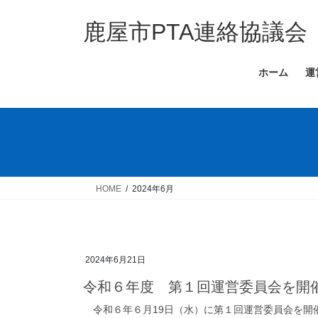
コ
ナ
ン
ビ
鹿屋市PTA連絡協議会
テ
ゲ
ン
ー
ホーム
運
ツ
シ
へ
ョ
ス
ン
キ
に
ッ
移
プ
動
HOME
2024年6月
2024年6月21日
令和６年度 第１回運営委員会を開
令和６年６月19日（水）に第１回運営委員会を開